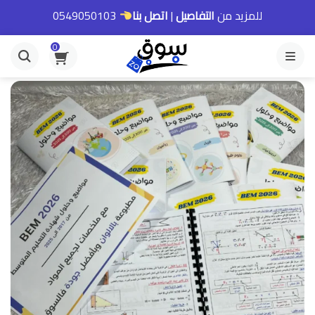
للمزيد من
التفاصيل
|
اتصل بنا
0549050103
0
القائمة